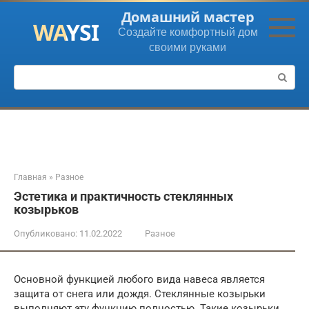
Перейти
Домашний мастер
к
Создайте комфортный дом
контенту
своими руками
Поиск:
Главная
»
Разное
Эстетика и практичность стеклянных
козырьков
Опубликовано:
11.02.2022
Разное
Основной функцией любого вида навеса является
защита от снега или дождя. Стеклянные козырьки
выполняют эту функцию полностью. Такие козырьки