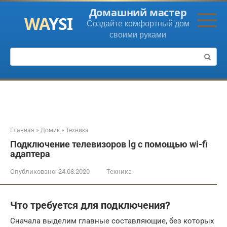
Перейти
Домашний мастер
к
Создайте комфортный дом
контенту
своими руками
Поиск:
Главная
»
Домик
»
Техника
Подключение телевизоров lg с помощью wi-fi
адаптера
Опубликовано:
24.08.2020
Техника
Что требуется для подключения?
Сначала выделим главные составляющие, без которых