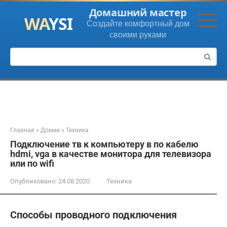
Перейти
Домашний мастер
к
Создайте комфортный дом
контенту
своими руками
Поиск:
Главная
»
Домик
»
Техника
Подключение тв к компьютеру в по кабелю
hdmi, vga в качестве монитора для телевизора
или по wifi
Опубликовано:
24.08.2020
Техника
Способы проводного подключения