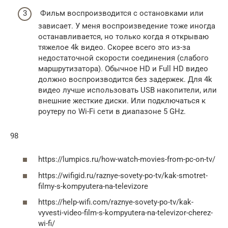
Фильм воспроизводится с остановками или
зависает. У меня воспроизведение тоже иногда
останавливается, но только когда я открываю
тяжелое 4k видео. Скорее всего это из-за
недостаточной скорости соединения (слабого
маршрутизатора). Обычное HD и Full HD видео
должно воспроизводится без задержек. Для 4k
видео лучше использовать USB накопители, или
внешние жесткие диски. Или подключаться к
роутеру по Wi-Fi сети в диапазоне 5 GHz.
98
https://lumpics.ru/how-watch-movies-from-pc-on-tv/
https://wifigid.ru/raznye-sovety-po-tv/kak-smotret-
filmy-s-kompyutera-na-televizore
https://help-wifi.com/raznye-sovety-po-tv/kak-
vyvesti-video-film-s-kompyutera-na-televizor-cherez-
wi-fi/