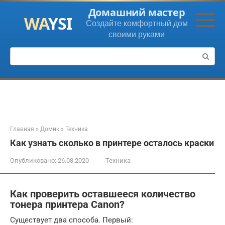
Перейти
Домашний мастер
к
Создайте комфортный дом
контенту
своими руками
Поиск:
Главная
»
Домик
»
Техника
Как узнать сколько в принтере осталось краски
Опубликовано:
26.08.2020
Техника
Как проверить оставшееся количество
тонера принтера Canon?
Существует два способа. Первый: