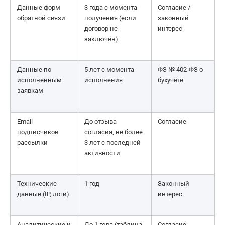
Данные форм
3 года с момента
Согласие /
обратной связи
получения (если
законный
договор не
интерес
заключён)
Данные по
5 лет с момента
ФЗ № 402-ФЗ о
исполненным
исполнения
бухучёте
заявкам
Email
До отзыва
Согласие
подписчиков
согласия, не более
рассылки
3 лет с последней
активности
Технические
1 год
Законный
данные (IP, логи)
интерес
Аналитические и
До 1 года (таблица
Согласие