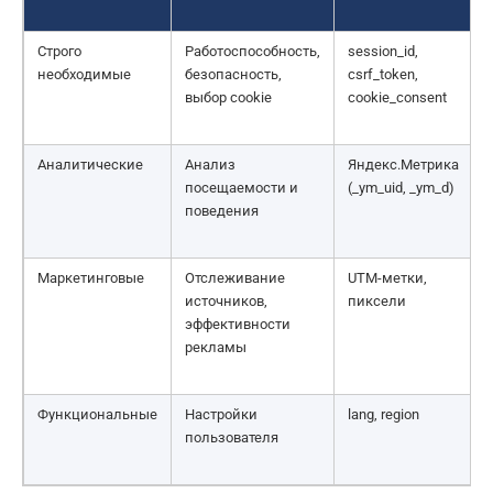
Строго
Работоспособность,
session_id,
необходимые
безопасность,
csrf_token,
/
выбор cookie
cookie_consent
Аналитические
Анализ
Яндекс.Метрика
посещаемости и
(_ym_uid, _ym_d)
поведения
Маркетинговые
Отслеживание
UTM-метки,
источников,
пиксели
эффективности
рекламы
Функциональные
Настройки
lang, region
пользователя