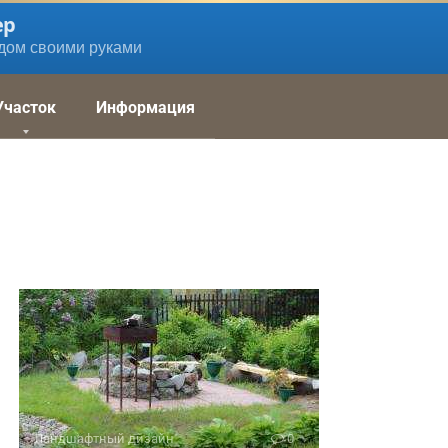
ер
дом своими руками
Участок
Информация
Ландшафтный дизайн
0