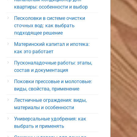
квартиры: особенности и выбор
Песколовки в системе очистки
сточных вод: как выбрать
подходящее решение
Материнский капитал и ипотека:
как это работает
Пусконаладочные работы: этапы,
состав и документация
Поковки прессовые и молотовые:
виды, свойства, применение
Лестничные ограждения: виды,
материалы и особенности
Универсальные удобрения: как
выбрать и применять