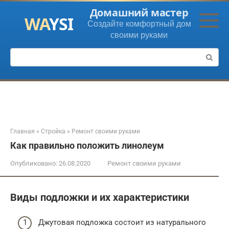
Перейти
Домашний мастер
к
Создайте комфортный дом
контенту
своими руками
Поиск:
Главная
»
Стройка
»
Ремонт своими руками
Как правильно положить линолеум
Опубликовано:
26.08.2020
Ремонт своими руками
Виды подложки и их характеристики
Джутовая подложка состоит из натурального