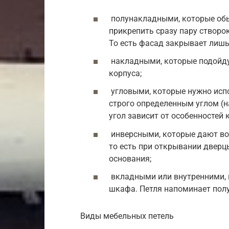
полунакладными, которые обы
прикрепить сразу пару створо
То есть фасад закрывает лишь
накладными, которые подойду
корпуса;
угловыми, которые нужно испо
строго определенным углом (на
угол зависит от особенностей
инверсными, которые дают воз
то есть при открывании дверц
основания;
вкладными или внутренними, 
шкафа. Петля напоминает полу
Виды мебельных петель