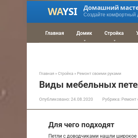
Перейти
Домашний маст
к
Создайте комфортный 
контенту
Главная
Домик
Стройка
Главная
»
Стройка
»
Ремонт своими руками
Виды мебельных пете
Опубликовано:
24.08.2020
Рубрика:
Ремонт 
Для чего подходят
Петли с доводчиками нашли широкое 