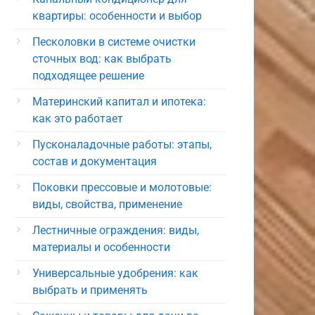
квартиры: особенности и выбор
Песколовки в системе очистки
сточных вод: как выбрать
подходящее решение
Материнский капитал и ипотека:
как это работает
Пусконаладочные работы: этапы,
состав и документация
Поковки прессовые и молотовые:
виды, свойства, применение
Лестничные ограждения: виды,
материалы и особенности
Универсальные удобрения: как
выбрать и применять