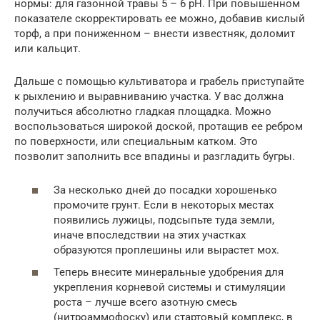
нормы: для газонной травы 5 – 6 pH. При повышенном
показателе скорректировать ее можно, добавив кислый
торф, а при пониженном – внести известняк, доломит
или кальцит.
Дальше с помощью культиватора и грабель приступайте
к рыхлению и выравниванию участка. У вас должна
получиться абсолютно гладкая площадка. Можно
воспользоваться широкой доской, протащив ее ребром
по поверхности, или специальным катком. Это
позволит заполнить все впадины и разгладить бугры.
За несколько дней до посадки хорошенько
промочите грунт. Если в некоторых местах
появились лужицы, подсыпьте туда земли,
иначе впоследствии на этих участках
образуются проплешины или вырастет мох.
Теперь внесите минеральные удобрения для
укрепления корневой системы и стимуляции
роста – лучше всего азотную смесь
(нитроаммофоску) или стартовый комплекс, в