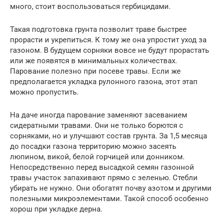
много, стоит воспользоваться гербицидами.
Такая подготовка грунта позволит траве быстрее
прорасти и укрепиться. К тому же она упростит уход за
газоном. В будущем сорняки вовсе не будут прорастать
или же появятся в минимальных количествах.
Парование полезно при посеве травы. Если же
предполагается укладка рулонного газона, этот этап
можно пропустить.
На даче иногда парование заменяют засеванием
сидератными травами. Они не только борются с
сорняками, но и улучшают состав грунта. За 1,5 месяца
до посадки газона территорию можно засеять
люпином, викой, белой горчицей или донником.
Непосредственно перед высадкой семян газонной
травы участок запахивают прямо с зеленью. Стебли
убирать не нужно. Они обогатят почву азотом и другими
полезными микроэлементами. Такой способ особенно
хорош при укладке дерна.