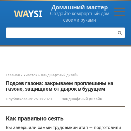
Перейти
Домашний мастер
к
Создайте комфортный дом
контенту
своими руками
Поиск:
Главная
»
Участок
»
Ландшафтный дизайн
Подсев газона: закрываем проплешины на
газоне, защищаем от дырок в будущем
Опубликовано:
25.08.2020
Ландшафтный дизайн
Как правильно сеять
Вы завершили самый трудоемкий этап — подготовили