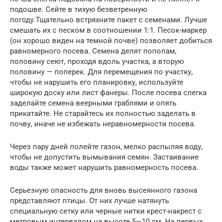
подошве. Сейте в тихую безветренную
погоду.Тщательно встряхните пакет с семенами. Лучше
смешать их с песком в соотношении 1:1. Песок-маркер
(он хорошо виден на темной почве) позволяет добиться
равномерного посева. Семена делят пополам,
половину сеют, проходя вдоль участка, а вторую
половину — поперек. Для перемещения по участку,
чтобы не нарушить его планировку, используйте
широкую доску или лист фанеры. После посева слегка
заделайте семена веерными граблями и опять
прикатайте. Не старайтесь их полностью заделать в
почву, иначе не избежать неравномерности посева.
Через пару дней полейте газон, мелко распыляя воду,
чтобы не допустить вымывания семян. Застаивание
воды также может нарушить равномерность посева.
Серьезную опасность для вновь высеянного газона
представляют птицы. От них лучше натянуть
специальную сетку или черные нитки крест-накрест с
метровым интервалом на высоте 5—10 см. На первых