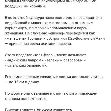
мощным стволом и свисающими вниз огромными
воздушными корнями.
В комнатной культуре чаше всего оно выращивается в
виде бонсай с маленьким стволом, но огромным
корневищем, по форме напоминающим корень
женьшеня. Не случайно «ginseng» переводится как
«женьшень».Тропики и субтропики Юго-Восточной Азии
— привычная среда обитания дерева.
Этого представителя флоры также называют
«индийским лавром», «зеленым островом» и
«китайским баньяном».
Его темно-зеленые кожистые листья довольно крупны
— до 15 см в длину.
По форме они овальные и отличаются отливающей
глянцем поверхностью.
Гинсенг является фикусом-душителем.