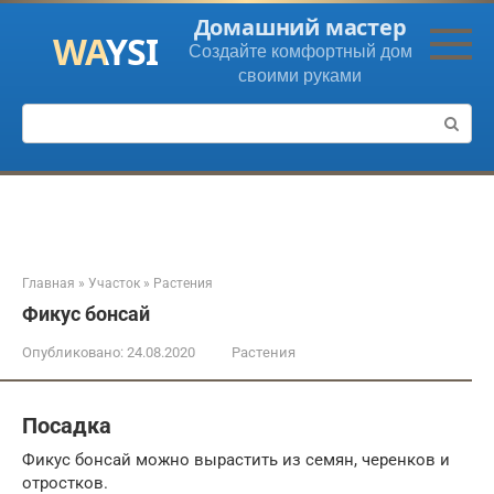
Перейти
Домашний мастер
к
Создайте комфортный дом
контенту
своими руками
Поиск:
Главная
»
Участок
»
Растения
Фикус бонсай
Опубликовано:
24.08.2020
Растения
Посадка
Фикус бонсай можно вырастить из семян, черенков и
отростков.