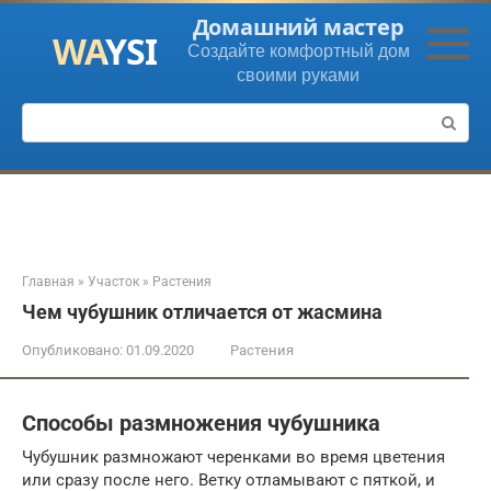
Перейти
Домашний мастер
к
Создайте комфортный дом
контенту
своими руками
Поиск:
Главная
»
Участок
»
Растения
Чем чубушник отличается от жасмина
Опубликовано:
01.09.2020
Растения
Способы размножения чубушника
Чубушник размножают черенками во время цветения
или сразу после него. Ветку отламывают с пяткой, и