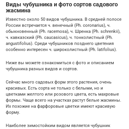
Виды чубушника и фото сортов садового
жасмина
Известно около 50 видов чубушника. В средней полосе
России встречается ч. венечный (Ph. coronarius), ч.
обыкновенный (Ph. racemosa), ч. Шренка (Ph. schrenkii),
ч. кавказский (Ph. caucasicus), ч. тонколистный (Ph.
angustifolius). Среди чубушников позднего цветения
особенно интересен ч. широколистный (Ph. latifolius).
Ниже вы можете ознакомиться с фото и описанием
чубушника разных видов и сортов.
Сейчас много садовых форм этого растения, очень
красивых. Есть сорта не только с белыми, но и
цветками желтого или розового цвета, есть махровые
формы. Чаще всего на участках растут белые жасмины.
Их похожие на фарфоровые цветки имеют красивую
форму.
Наиболее зимостойким видом является чубушник