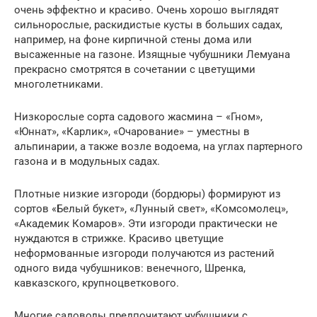
очень эффектно и красиво. Очень хорошо выглядят
сильнорослые, раскидистые кусты в больших садах,
например, на фоне кирпичной стены дома или
высаженные на газоне. Изящные чубушники Лемуана
прекрасно смотрятся в сочетании с цветущими
многолетниками.
Низкорослые сорта садового жасмина – «Гном»,
«Юннат», «Карлик», «Очарование» – уместны в
альпинарии, а также возле водоема, на углах партерного
газона и в модульных садах.
Плотные низкие изгороди (бордюры) формируют из
сортов «Белый букет», «Лунный свет», «Комсомолец»,
«Академик Комаров». Эти изгороди практически не
нуждаются в стрижке. Красиво цветущие
неформованные изгороди получаются из растений
одного вида чубушников: венечного, Шренка,
кавказского, крупноцветкового.
Многие садоводы предпочитают чубушники с