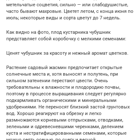
метельчатые соцветия, сильно — или слабодушистые,
часто бывают махровые. Цветет летом, с конца июня по
июль; некоторые виды и сорта цветут до 7 недель.
Как видно на фото, плод кустарника чубушник
представляет собой коробочку с мелкими семенами:
Ценят чубушник за красоту и нежный аромат цветков.
Растение садовый жасмин предпочитает открытые
солнечные места и, хотя выносят и полутень, при
сильном затенении перестают цвести. Очень
требовательны к влажности и плодородию почвы,
поэтому в процессе выращивания следует регулярно
подкармливать органическими и минеральными
удобрениями. Не переносят близкий застой грунтовых
вод. Хорошо реагируют на обрезку и легко
размножаются корневыми отпрысками, отводками,
зелеными и одревесневшими черенками, делением
куста и нестратифицированными семенами, которые
можно сеять осенью, по снегу и весной.