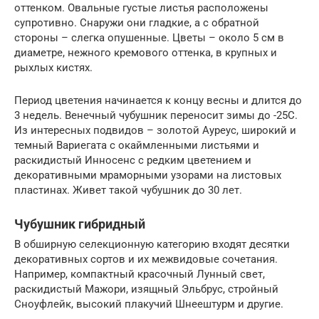
оттенком. Овальные густые листья расположены
супротивно. Снаружи они гладкие, а с обратной
стороны – слегка опушенные. Цветы – около 5 см в
диаметре, нежного кремового оттенка, в крупных и
рыхлых кистях.
Период цветения начинается к концу весны и длится до
3 недель. Венечный чубушник переносит зимы до -25С.
Из интересных подвидов – золотой Ауреус, широкий и
темный Вариегата с окаймленными листьями и
раскидистый Инносенс с редким цветением и
декоративными мраморными узорами на листовых
пластинах. Живет такой чубушник до 30 лет.
Чубушник гибридный
В обширную селекционную категорию входят десятки
декоративных сортов и их межвидовые сочетания.
Например, компактный красочный Лунный свет,
раскидистый Мажори, изящный Эльбрус, стройный
Сноуфлейк, высокий плакучий Шнеештурм и другие.