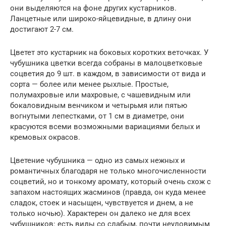
они выделяются на фоне других кустарников.
Ланцетные или широко-яйцевидные, в длину они
достигают 2-7 см.
Цветет это кустарник на боковых коротких веточках. У
чубушника цветки всегда собраны в малоцветковые
соцветия до 9 шт. в каждом, в зависимости от вида и
сорта — более или менее рыхлые. Простые,
полумахровые или махровые, с чашевидным или
бокаловидным венчиком и четырьмя или пятью
вогнутыми лепестками, от 1 см в диаметре, они
красуются всеми возможными вариациями белых и
кремовых окрасов.
Цветение чубушника — одно из самых нежных и
романтичных благодаря не только многочисленности
соцветий, но и тонкому аромату, который очень схож с
запахом настоящих жасминов (правда, он куда менее
сладок, стоек и насыщен, чувствуется и днем, а не
только ночью). Характерен он далеко не для всех
чубушников: есть виды со слабым, почти неуловимым