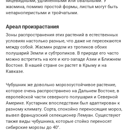
яйцевидными, удлиненными или овальными. У
жасмина, помимо простой формы, листья могут быть
непарноперистыми и тройчатыми.
Ареал произрастания
Зоны распространения этих растений в естественных
условиях настолько разные, что даже не пересекаются
между собой. Жасмин родом из тропиков обоих
полушарий Земли и субтропиков. В природе его часто
можно встретить на юге и юго-западе Азии и Ближнем
Востоке. В нашей стране он растет в Крыму и на
Кавказе.
Чубушник же довольно морозоустойчивое растение,
которое очень распространено на Дальнем Востоке, в
европейской части северного полушария и Северной
Америке. Кустарник впоследствии был адаптирован к
разному климату. Сорта, спокойно переносящие мороз,
вывел французский селекционер Лемуан. Существуют
также виды чубушника, которые стойко переносят
сибирские морозы до 40°.