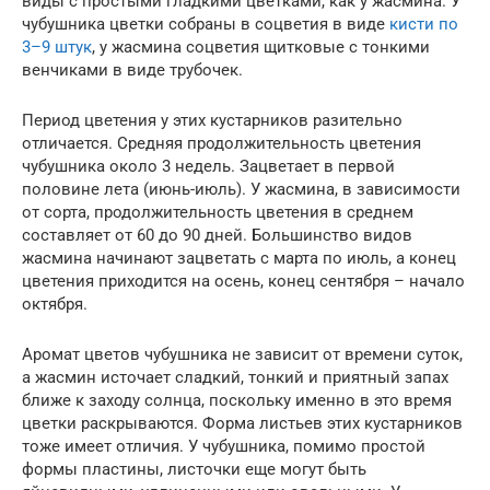
виды с простыми гладкими цветками, как у жасмина. У
чубушника цветки собраны в соцветия в виде
кисти по
3–9 штук
, у жасмина соцветия щитковые с тонкими
венчиками в виде трубочек.
Период цветения у этих кустарников разительно
отличается. Средняя продолжительность цветения
чубушника около 3 недель. Зацветает в первой
половине лета (июнь-июль). У жасмина, в зависимости
от сорта, продолжительность цветения в среднем
составляет от 60 до 90 дней. Большинство видов
жасмина начинают зацветать с марта по июль, а конец
цветения приходится на осень, конец сентября – начало
октября.
Аромат цветов чубушника не зависит от времени суток,
а жасмин источает сладкий, тонкий и приятный запах
ближе к заходу солнца, поскольку именно в это время
цветки раскрываются. Форма листьев этих кустарников
тоже имеет отличия. У чубушника, помимо простой
формы пластины, листочки еще могут быть