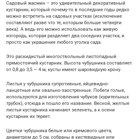
Садовый жасмин – это удивительный декоративный
кустарник, который почему-то в последние годы редко
можно встретить на садовых участках (исключение
составляют разве что те, которым больше четверти
века). А ведь его можно использовать как живую
изгородь, которая разделяет два соседних участка, и
просто как украшение любого уголка сада.
Это раскидистый многоствольный листопадный
прямостоячий кустарник. Высота чубушника составляет
от 0,8 до 3,5 — 4 м, кусты имеют шаровидную крону.
Листья у чубушника супротивные, яйцевидно-
ланцетные или овально-заостренные. Побеги голые,
используются для изготовления чубуков (курительных
трубок), отсюда и пошло его название. Весной, желтые
листья кустарника начинают зеленеть, а к осени
кустарник их теряет.
Цветки чубушника белые или кремового цвета,
диаметром до 5 см, собраны в кистевидные или