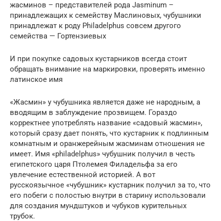
жасминов – представителей рода Jasminum –
принадлежащих к семейству Маслиновых, чубушники
принадлежат к роду Philadelphus совсем другого
семейства — Гортензиевых
И при покупке садовых кустарников всегда стоит
обращать внимание на маркировки, проверять именно
латинское имя
«Жасмин» у чубушника является даже не народным, а
вводящим в заблуждение прозвищем. Гораздо
корректнее употреблять название «садовый жасмин»,
который сразу дает понять, что кустарник к подлинным
комнатным и оранжерейным жасминам отношения не
имеет. Имя «philadelphus» чубушник получил в честь
египетского царя Птолемея Филадельфа за его
увлечение естественной историей. А вот
русскоязычное «чубушник» кустарник получил за то, что
его побеги с полостью внутри в старину использовали
для создания мундштуков и чубуков курительных
трубок.