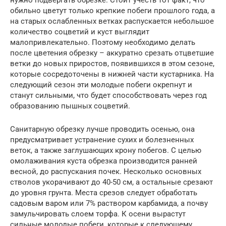
обильно цветут только крепкие побеги прошлого года, а
на старых ослабленных ветках распускается небольшое
количество соцветий и куст выглядит
малопривлекательно. Поэтому необходимо делать
после цветения обрезку – аккуратно срезать отцветшие
ветки до новых приростов, появившихся в этом сезоне,
которые сосредоточены в нижней части кустарника. На
следующий сезон эти молодые побеги окрепнут и
станут сильными, что будет способствовать через год
образованию пышных соцветий.
Санитарную обрезку лучше проводить осенью, она
предусматривает устранение сухих и болезненных
веток, а также заглушающих крону побегов. С целью
омолаживания куста обрезка производится ранней
весной, до распускания почек. Несколько основных
стволов укорачивают до 40-50 см, а остальные срезают
до уровня грунта. Места срезов следует обработать
садовым варом или 7% раствором карбамида, а почву
замульчировать слоем торфа. К осени вырастут
сильные молодые побеги, которые к следующему