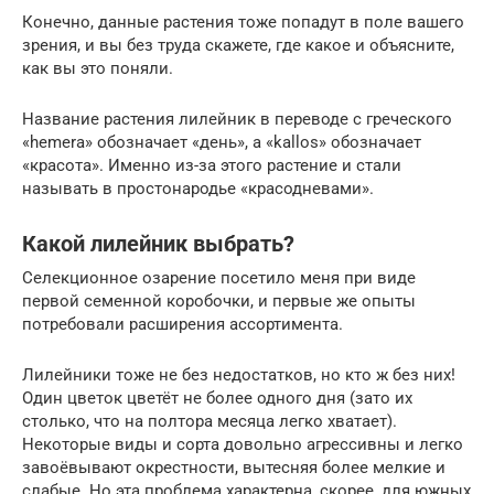
Конечно, данные растения тоже попадут в поле вашего
зрения, и вы без труда скажете, где какое и объясните,
как вы это поняли.
Название растения лилейник в переводе с греческого
«hemera» обозначает «день», а «kallos» обозначает
«красота». Именно из-за этого растение и стали
называть в простонародье «красодневами».
Какой лилейник выбрать?
Селекционное озарение посетило меня при виде
первой семенной коробочки, и первые же опыты
потребовали расширения ассортимента.
Лилейники тоже не без недостатков, но кто ж без них!
Один цветок цветёт не более одного дня (зато их
столько, что на полтора месяца легко хватает).
Некоторые виды и сорта довольно агрессивны и легко
завоёвывают окрестности, вытесняя более мелкие и
слабые. Но эта проблема характерна, скорее, для южных