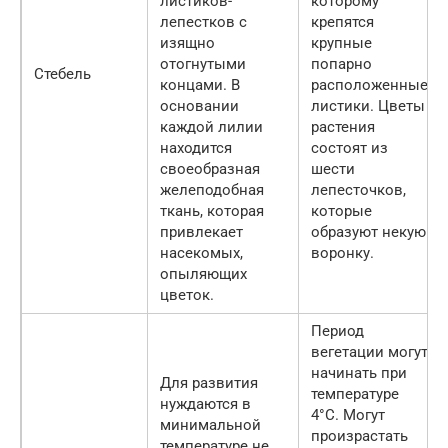
листиков-
которому
лепестков с
крепятся
изящно
крупные
отогнутыми
попарно
Стебель
концами. В
расположенные
основании
листики. Цветы
каждой лилии
растения
находится
состоят из
своеобразная
шести
желеподобная
лепесточков,
ткань, которая
которые
привлекает
образуют некую
насекомых,
воронку.
опыляющих
цветок.
Период
вегетации могут
начинать при
Для развития
температуре
нуждаются в
4°C. Могут
минимальной
произрастать
температуре не