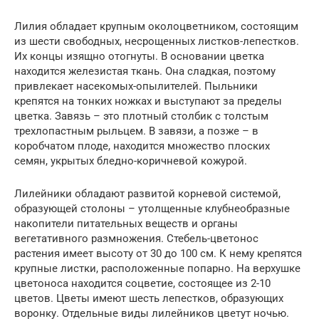
Лилия обладает крупным околоцветником, состоящим
из шести свободных, несрощенных листков-лепестков.
Их концы изящно отогнуты. В основании цветка
находится железистая ткань. Она сладкая, поэтому
привлекает насекомых-опылителей. Пыльники
крепятся на тонких ножках и выступают за пределы
цветка. Завязь – это плотный столбик с толстым
трехлопастным рыльцем. В завязи, а позже – в
коробчатом плоде, находится множество плоских
семян, укрытых бледно-коричневой кожурой.
Лилейники обладают развитой корневой системой,
образующей столоны – утолщенные клубнеобразные
накопители питательных веществ и органы
вегетативного размножения. Стебель-цветонос
растения имеет высоту от 30 до 100 см. К нему крепятся
крупные листки, расположенные попарно. На верхушке
цветоноса находится соцветие, состоящее из 2-10
цветов. Цветы имеют шесть лепестков, образующих
воронку. Отдельные виды лилейников цветут ночью.