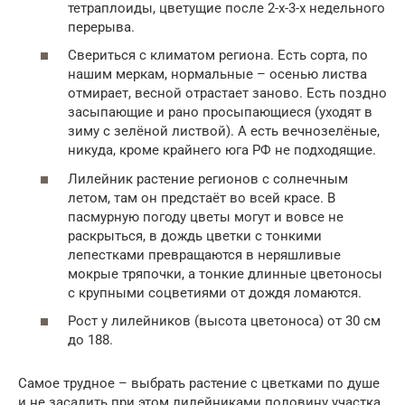
тетраплоиды, цветущие после 2-х-3-х недельного
перерыва.
Свериться с климатом региона. Есть сорта, по
нашим меркам, нормальные – осенью листва
отмирает, весной отрастает заново. Есть поздно
засыпающие и рано просыпающиеся (уходят в
зиму с зелёной листвой). А есть вечнозелёные,
никуда, кроме крайнего юга РФ не подходящие.
Лилейник растение регионов с солнечным
летом, там он предстаёт во всей красе. В
пасмурную погоду цветы могут и вовсе не
раскрыться, в дождь цветки с тонкими
лепестками превращаются в неряшливые
мокрые тряпочки, а тонкие длинные цветоносы
с крупными соцветиями от дождя ломаются.
Рост у лилейников (высота цветоноса) от 30 см
до 188.
Самое трудное – выбрать растение с цветками по душе
и не засадить при этом лилейниками половину участка.