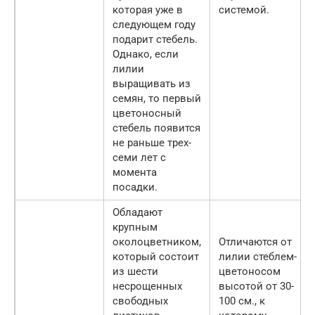
которая уже в
системой.
следующем году
подарит стебель.
Однако, если
лилии
выращивать из
семян, то первый
цветоносный
стебель появится
не раньше трех-
семи лет с
момента
посадки.
Обладают
крупным
околоцветником,
Отличаются от
который состоит
лилии стеблем-
из шести
цветоносом
несрощенных
высотой от 30-
свободных
100 см., к