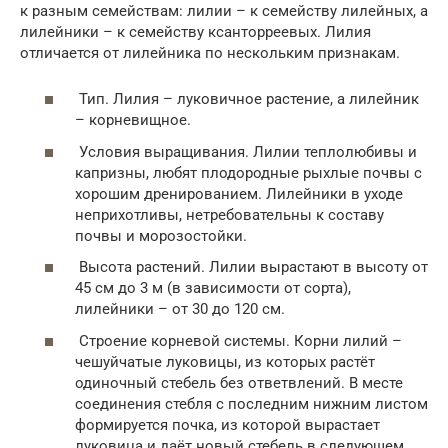
к разным семействам: лилии – к семейству лилейных, а
лилейники – к семейству ксанторреевых. Лилия
отличается от лилейника по нескольким признакам.
Тип. Лилия – луковичное растение, а лилейник
– корневищное.
Условия выращивания. Лилии теплолюбивы и
капризны, любят плодородные рыхлые почвы с
хорошим дренированием. Лилейники в уходе
неприхотливы, нетребовательны к составу
почвы и морозостойки.
Высота растений. Лилии вырастают в высоту от
45 см до 3 м (в зависимости от сорта),
лилейники – от 30 до 120 см.
Строение корневой системы. Корни лилий –
чешуйчатые луковицы, из которых растёт
одиночный стебель без ответвлений. В месте
соединения стебля с последним нижним листом
формируется почка, из которой вырастает
луковица и даёт новый стебель в следующем