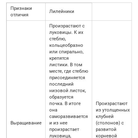
Признаки
Лилейники
отличия
Произрастают с
луковицы. К их
стеблю,
кольцеобразно
или спирально,
крепятся
листики. В том
месте, где стеблю
присоединяется
последний
низовой листок,
образуется
почка. В итоге
Произрастают
она
из утолщенных
саморазвивается
клубней
Выращивание
и из нее
(столонов) с
произрастает
развитой
луковица,
корневой