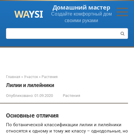
Перейти
Домашний мастер
к
Создайте комфортный дом
контенту
своими руками
Поиск:
Главная
»
Участок
»
Растения
Лилии и лилейники
Опубликовано:
01.09.2020
Растения
Основные отличия
По ботанической классификации лилии и лилейники
относятся к одному и тому же классу – однодольные, но