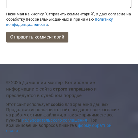
Нажимая на кнопку "Отправить комментарий", я даю согласие на
обработку персональных данных и принимаю
политику
конфиденциальности
.
© 2026 Домашний мастер. Копирование
информации с сайта
строго запрещено
и
преследуется в судебном порядке
Этот сайт использует
cookie
для хранения данных.
Продолжая использовать сайт, вы даете свое согласие
на работу с этими файлами, а так же принимаете все
пункты
пользовательского соглашения
. При
возникновении вопросов пишите в
форму обратной
связи
.