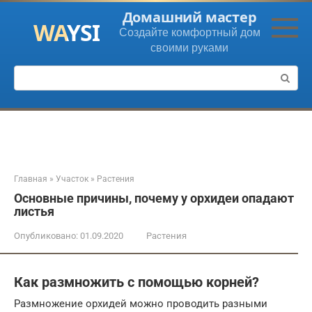
Перейти
Домашний мастер
к
Создайте комфортный дом
контенту
своими руками
Поиск:
Главная
»
Участок
»
Растения
Основные причины, почему у орхидеи опадают
листья
Опубликовано:
01.09.2020
Растения
Как размножить с помощью корней?
Размножение орхидей можно проводить разными