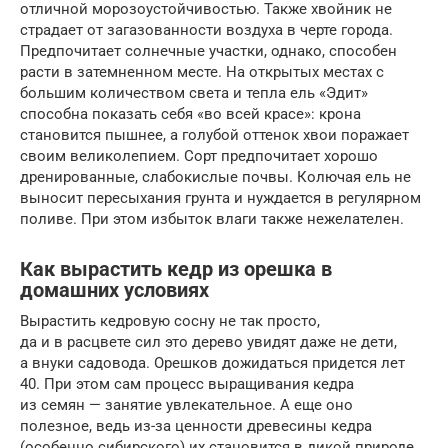
отличной морозоустойчивостью. Также хвойник не
страдает от загазованности воздуха в черте города.
Предпочитает солнечные участки, однако, способен
расти в затемненном месте. На открытых местах с
большим количеством света и тепла ель «Эдит»
способна показать себя «во всей красе»: крона
становится пышнее, а голубой оттенок хвои поражает
своим великолепием. Сорт предпочитает хорошо
дренированные, слабокислые почвы. Колючая ель не
выносит пересыхания грунта и нуждается в регулярном
поливе. При этом избыток влаги также нежелателен.
Как вырастить кедр из орешка в
домашних условиях
Вырастить кедровую сосну не так просто,
да и в расцвете сил это дерево увидят даже не дети,
а внуки садовода. Орешков дожидаться придется лет
40. При этом сам процесс выращивания кедра
из семян — занятие увлекательное. А еще оно
полезное, ведь из-за ценности древесины кедра
(особенно сибирского) их становится в дикой природе