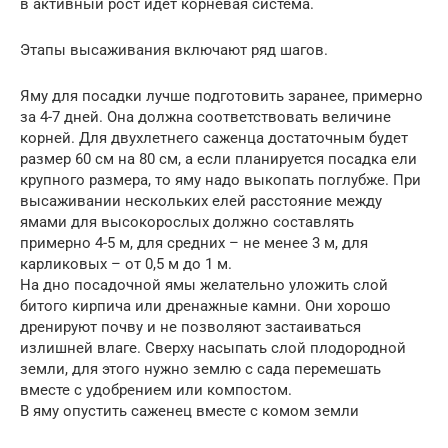
в активный рост идет корневая система.
Этапы высаживания включают ряд шагов.
Яму для посадки лучше подготовить заранее, примерно
за 4-7 дней. Она должна соответствовать величине
корней. Для двухлетнего саженца достаточным будет
размер 60 см на 80 см, а если планируется посадка ели
крупного размера, то яму надо выкопать поглубже. При
высаживании нескольких елей расстояние между
ямами для высокорослых должно составлять
примерно 4-5 м, для средних – не менее 3 м, для
карликовых – от 0,5 м до 1 м.
На дно посадочной ямы желательно уложить слой
битого кирпича или дренажные камни. Они хорошо
дренируют почву и не позволяют застаиваться
излишней влаге. Сверху насыпать слой плодородной
земли, для этого нужно землю с сада перемешать
вместе с удобрением или компостом.
В яму опустить саженец вместе с комом земли