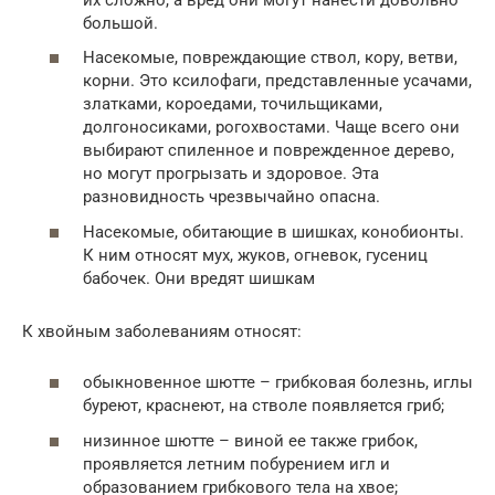
большой.
Насекомые, повреждающие ствол, кору, ветви,
корни. Это ксилофаги, представленные усачами,
златками, короедами, точильщиками,
долгоносиками, рогохвостами. Чаще всего они
выбирают спиленное и поврежденное дерево,
но могут прогрызать и здоровое. Эта
разновидность чрезвычайно опасна.
Насекомые, обитающие в шишках, конобионты.
К ним относят мух, жуков, огневок, гусениц
бабочек. Они вредят шишкам
К хвойным заболеваниям относят:
обыкновенное шютте – грибковая болезнь, иглы
буреют, краснеют, на стволе появляется гриб;
низинное шютте – виной ее также грибок,
проявляется летним побурением игл и
образованием грибкового тела на хвое;