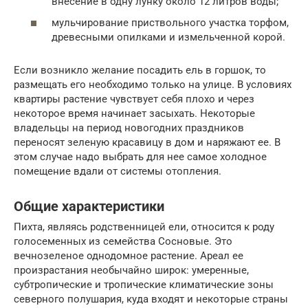
внесение в одну лунку около 12 литров воды;
мульчирование приствольного участка торфом,
древесными опилками и измельченной корой.
Если возникло желание посадить ель в горшок, то
размещать его необходимо только на улице. В условиях
квартиры растение чувствует себя плохо и через
некоторое время начинает засыхать. Некоторые
владельцы на период новогодних праздников
переносят зеленую красавицу в дом и наряжают ее. В
этом случае надо выбрать для нее самое холодное
помещение вдали от системы отопления.
Общие характеристики
Пихта, являясь родственницей ели, относится к роду
голосеменных из семейства Сосновые. Это
вечнозеленое однодомное растение. Ареал ее
произрастания необычайно широк: умеренные,
субтропические и тропические климатические зоны
северного полушария, куда входят и некоторые страны