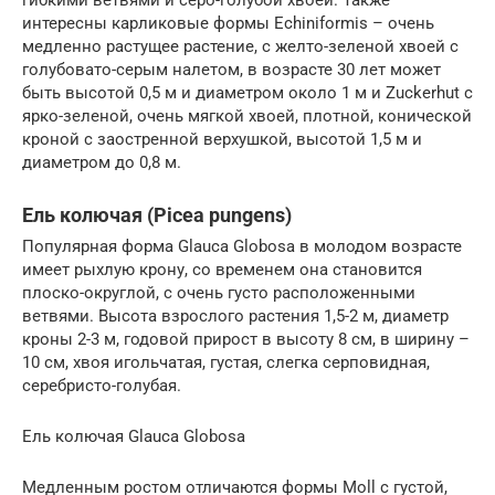
интересны карликовые формы Echiniformis – очень
медленно растущее растение, с желто-зеленой хвоей с
голубовато-серым налетом, в возрасте 30 лет может
быть высотой 0,5 м и диаметром около 1 м и Zuckerhut с
ярко-зеленой, очень мягкой хвоей, плотной, конической
кроной с заостренной верхушкой, высотой 1,5 м и
диаметром до 0,8 м.
Ель колючая (Picea pungens)
Популярная форма Glauca Globosa в молодом возрасте
имеет рыхлую крону, со временем она становится
плоско-округлой, с очень густо расположенными
ветвями. Высота взрослого растения 1,5-2 м, диаметр
кроны 2-3 м, годовой прирост в высоту 8 см, в ширину –
10 см, хвоя игольчатая, густая, слегка серповидная,
серебристо-голубая.
Ель колючая Glauca Globosa
Медленным ростом отличаются формы Moll с густой,