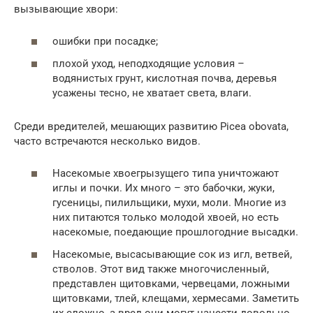
вызывающие хвори:
ошибки при посадке;
плохой уход, неподходящие условия –
водянистых грунт, кислотная почва, деревья
усажены тесно, не хватает света, влаги.
Среди вредителей, мешающих развитию Picea obovata,
часто встречаются несколько видов.
Насекомые хвоегрызущего типа уничтожают
иглы и почки. Их много – это бабочки, жуки,
гусеницы, пилильщики, мухи, моли. Многие из
них питаются только молодой хвоей, но есть
насекомые, поедающие прошлогодние высадки.
Насекомые, высасывающие сок из игл, ветвей,
стволов. Этот вид также многочисленный,
представлен щитовками, червецами, ложными
щитовками, тлей, клещами, хермесами. Заметить
их сложно, а вред они могут нанести довольно