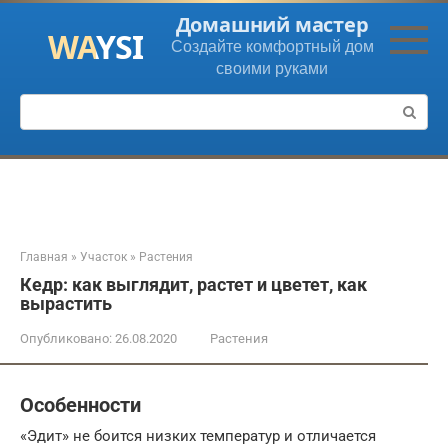
Перейти
Домашний мастер
к
Создайте комфортный дом
контенту
своими руками
Поиск:
Главная
»
Участок
»
Растения
Кедр: как выглядит, растет и цветет, как
вырастить
Опубликовано:
26.08.2020
Растения
Особенности
«Эдит» не боится низких температур и отличается