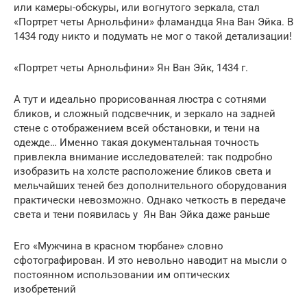
или камеры-обскуры, или вогнутого зеркала, стал
«Портрет четы Арнольфини» фламандца Яна Ван Эйка. В
1434 году никто и подумать не мог о такой детализации!
«Портрет четы Арнольфини» Ян Ван Эйк, 1434 г.
А тут и идеально прорисованная люстра с сотнями
бликов, и сложный подсвечник, и зеркало на задней
стене с отображением всей обстановки, и тени на
одежде… Именно такая документальная точность
привлекла внимание исследователей: так подробно
изобразить на холсте расположение бликов света и
мельчайших теней без дополнительного оборудования
практически невозможно. Однако четкость в передаче
света и тени появилась у Ян Ван Эйка даже раньше
Его «Мужчина в красном тюрбане» словно
сфотографирован. И это невольно наводит на мысли о
постоянном использовании им оптических
изобретений