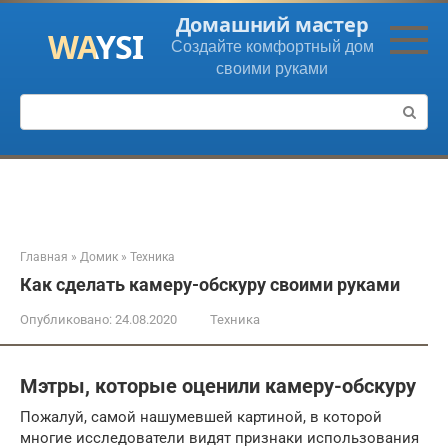
Перейти
Домашний мастер
к
Создайте комфортный дом
контенту
своими руками
Поиск:
Главная
»
Домик
»
Техника
Как сделать камеру-обскуру своими руками
Опубликовано:
24.08.2020
Техника
Мэтры, которые оценили камеру-обскуру
Пожалуй, самой нашумевшей картиной, в которой
многие исследователи видят признаки использования