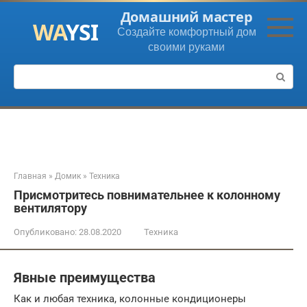
Перейти
Домашний мастер
к
Создайте комфортный дом
контенту
своими руками
Поиск:
Главная
»
Домик
»
Техника
Присмотритесь повнимательнее к колонному
вентилятору
Опубликовано:
28.08.2020
Техника
Явные преимущества
Как и любая техника, колонные кондиционеры