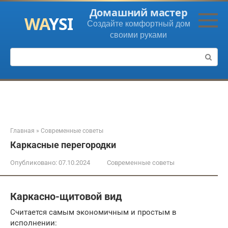
Перейти
Домашний мастер
к
Создайте комфортный дом
контенту
своими руками
Поиск:
Главная
»
Современные советы
Каркасные перегородки
Опубликовано:
07.10.2024
Современные советы
Каркасно-щитовой вид
Считается самым экономичным и простым в
исполнении: