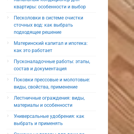
квартиры: особенности и выбор
Песколовки в системе очистки
сточных вод: как выбрать
подходящее решение
Материнский капитал и ипотека:
как это работает
Пусконаладочные работы: этапы,
состав и документация
Поковки прессовые и молотовые:
виды, свойства, применение
Лестничные ограждения: виды,
материалы и особенности
Универсальные удобрения: как
выбрать и применять