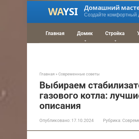
Перейти
Домашний маст
к
Создайте комфортный 
контенту
Главная
Домик
Стройка
Главная
»
Современные советы
Выбираем стабилизат
газового котла: лучши
описания
Опубликовано:
17.10.2024
Рубрика:
Соврем