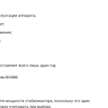
луатации аппарата;
ет;
жения;
.
ставляет всего лишь один год.
ль IS1000
ете мощности стабилизатора, поскольку это один
ужно учитывать при выборе.