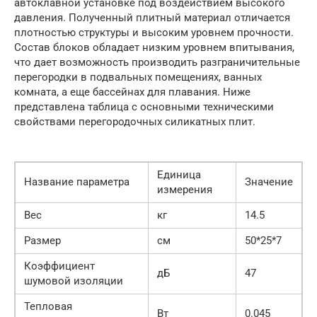
автоклавной установке под воздействием высокого
давления. Полученный плитный материал отличается
плотностью структуры и высоким уровнем прочности.
Состав блоков обладает низким уровнем впитывания,
что дает возможность производить разграничительные
перегородки в подвальных помещениях, ванных
комната, а еще бассейнах для плавания. Ниже
представлена таблица с основными техническими
свойствами перегородочных силикатных плит.
Единица
Название параметра
Значение
измерения
Вес
кг
14.5
Размер
см
50*25*7
Коэффициент
дБ
47
шумовой изоляции
Тепловая
Вт
0.045