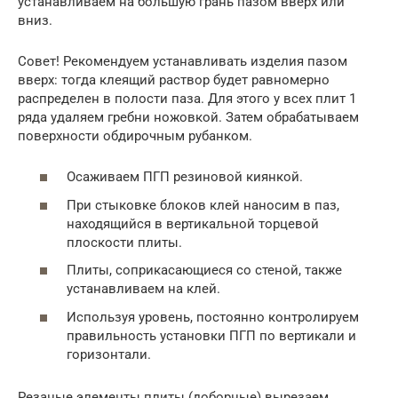
устанавливаем на большую грань пазом вверх или
вниз.
Совет! Рекомендуем устанавливать изделия пазом
вверх: тогда клеящий раствор будет равномерно
распределен в полости паза. Для этого у всех плит 1
ряда удаляем гребни ножовкой. Затем обрабатываем
поверхности обдирочным рубанком.
Осаживаем ПГП резиновой киянкой.
При стыковке блоков клей наносим в паз,
находящийся в вертикальной торцевой
плоскости плиты.
Плиты, соприкасающиеся со стеной, также
устанавливаем на клей.
Используя уровень, постоянно контролируем
правильность установки ПГП по вертикали и
горизонтали.
Резаные элементы плиты (доборные) вырезаем