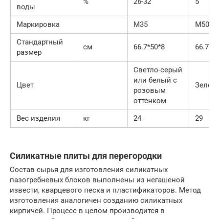
%
26-32
5
воды
Маркировка
М35
М50
Стандартный
см
66.7*50*8
66.7*5
размер
Светло-серый
или белый с
Цвет
Зелен
розовым
оттенком
Вес изделия
кг
24
29
Силикатные плиты для перегородки
Состав сырья для изготовления силикатных
пазогребневых блоков выполнены из негашеной
извести, кварцевого песка и пластификаторов. Метод
изготовления аналогичен созданию силикатных
кирпичей. Процесс в целом производится в