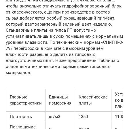
чтобы визуально отличать гидрофобизированный блок
от классического, еще при производстве в состав
сырья добавляется особый окрашивающий пигмент,
который дает характерный зеленый цвет изделию.
Стандартные плиты из гипса ГП допустимо
устанавливать лишь в сухих помещениях с нормальным
уровнем влажности. По техническим нормам «СНиП II-3-
79» перегородки в комнате с высоким уровнем
влажности разрешено делить из гипсовых
влагоустойчивых плит. Ниже представлены таблица с
основными техническими параметрами гипсовых
материалов.
Устой
Главные
Единицы
Классические
ко вла
характеристики
измерения
плиты
плиты
Плотность
кг/м3
1350
1100
Поглощение