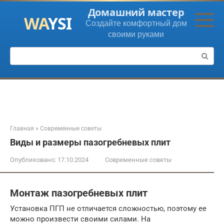
Перейти
Домашний мастер
к
Создайте комфортный дом
контенту
своими руками
Поиск:
Главная
»
Современные советы
Виды и размеры пазогребневых плит
Опубликовано:
17.10.2024
Современные советы
Монтаж пазогребневых плит
Установка ПГП не отличается сложностью, поэтому ее
можно произвести своими силами. На