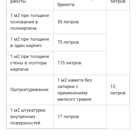
работы
литров
брикета
1 м2 при толщине
основания в
35 литров
полкирпича
1 м2 при толщине
75 литров
в один кирпич
1 м2 при толщине
стены в полтора
115 литров
кирпича
1 м2 намета без
затирки с
13
Оштукатуривание
применением
литров
мелкого гравия
1 м2 штукатурки
внутренних
17 литров
поверхностей