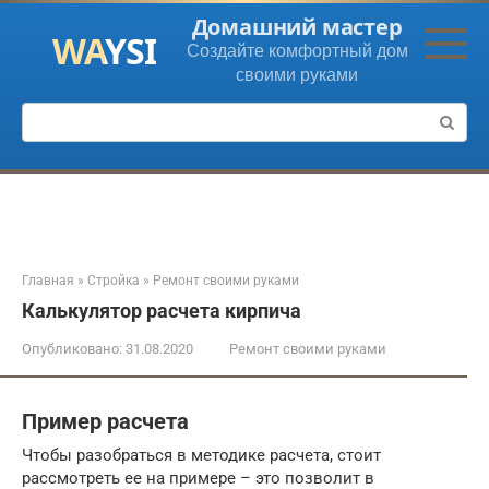
Перейти
Домашний мастер
к
Создайте комфортный дом
контенту
своими руками
Поиск:
Главная
»
Стройка
»
Ремонт своими руками
Калькулятор расчета кирпича
Опубликовано:
31.08.2020
Ремонт своими руками
Пример расчета
Чтобы разобраться в методике расчета, стоит
рассмотреть ее на примере – это позволит в