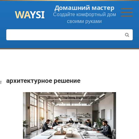
Перейти
Домашний мастер
к
Создайте комфортный дом
контенту
своими руками
Поиск:
архитектурное решение