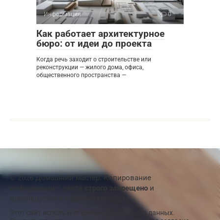
Информация
0
Как работает архитектурное
бюро: от идеи до проекта
Когда речь заходит о строительстве или
реконструкции — жилого дома, офиса,
общественного пространства —
© 2026 Домашний мастер. Копирование
информации с сайта
строго запрещено
и
преследуется в судебном порядке
Этот сайт использует
cookie
для хранения данных.