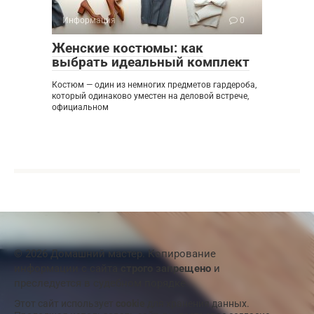
Информация
0
Женские костюмы: как
выбрать идеальный комплект
Костюм — один из немногих предметов гардероба,
который одинаково уместен на деловой встрече,
официальном
© 2026 Домашний мастер. Копирование
информации с сайта
строго запрещено
и
преследуется в судебном порядке
Этот сайт использует
cookie
для хранения данных.