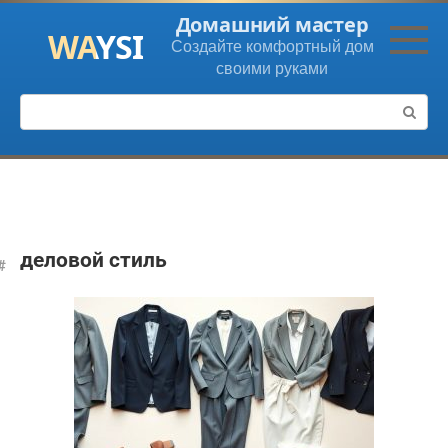
Перейти
Домашний мастер
к
Создайте комфортный дом
контенту
своими руками
Поиск:
деловой стиль