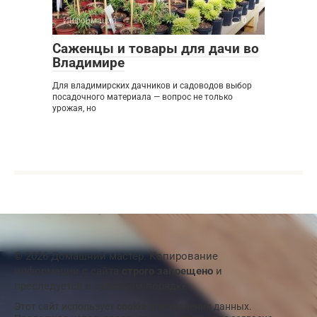
Информация
0
Саженцы и товары для дачи во
Владимире
Для владимирских дачников и садоводов выбор
посадочного материала — вопрос не только
урожая, но
© 2026 Домашний мастер. Копирование
информации с сайта
строго запрещено
и
преследуется в судебном порядке
Этот сайт использует
cookie
для хранения данных.