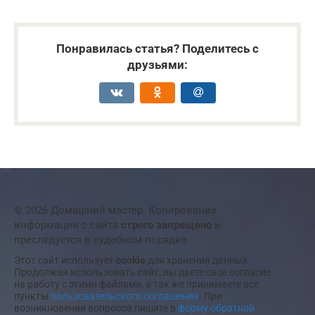
Понравилась статья? Поделитесь с
друзьями:
© 2026 Домашний мастер. Копирование
информации с сайта
строго запрещено
и
преследуется в судебном порядке
Этот сайт использует
cookie
для хранения данных.
Продолжая использовать сайт, вы даете свое согласие
на работу с этими файлами, а так же принимаете все
пункты
пользовательского соглашения
. При
возникновении вопросов пишите в
форму обратной