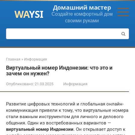
Перейти
Домашний мастер
к
Создайте комфортный дом
контенту
своими руками
Поиск:
Главная
»
Информация
Виртуальный номер Индонезии: что это и
зачем он нужен?
Опубликовано:
21.03.2025
Информация
Развитие цифровых технологий и глобальная онлайн-
коммуникация привели к тому, что виртуальные номера
стали важным инструментом для личного и делового
общения. Один из востребованных вариантов —
виртуальный номер Индонезии
. Он открывает доступ к