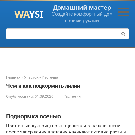
Перейти
Домашний мастер
к
Создайте комфортный дом
контенту
своими руками
Поиск:
Главная
»
Участок
»
Растения
Чем и как подкормить лилии
Опубликовано:
01.09.2020
Растения
Подкормка осенью
Цветочные луковицы в конце лета и в начале осени
после завершения цветения начинают активно расти и