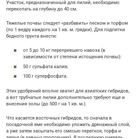
Участок, предназначенный для лилий, необходимо
перекопать на глубину до 40 см.
Тяжелые почвы следует «разбавить» песком и торфом
(по 1 ведру каждого на 1 кв. м. грядки). Для подпитки
бедного грунта внести:
от 5 до 10 кг перепревшего навоза (в
зависимости от степени истощения почвы):
50 г сульфата калия;
100 г суперфосфата.
Этих удобрений вполне хватит для азиатских гибридов,
а вот трубчатые лилии дополнительно требуют еще и
внесения золы (до 500 г на 1 кв. м.).
Что касается восточных гибридов, то сначала в
посадочной яме необходимо уложить дренажный слой,
а уже затем засыпать его смесью перегноя, торфа и
дерна (в равных пропорциях). В последнюю очередь