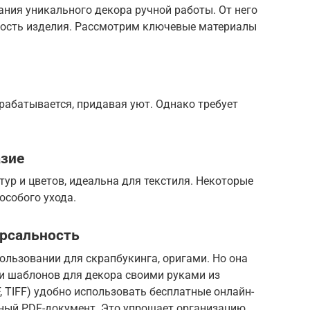
ния уникального декора ручной работы. От него
чность изделия. Рассмотрим ключевые материалы
брабатывается, придавая уют. Однако требует
азие
тур и цветов, идеальна для текстиля. Некоторые
особого ухода.
ерсальность
пользовании для скрапбукинга, оригами. Но она
ии шаблонов для декора своими руками из
, TIFF) удобно использовать бесплатные онлайн-
иный PDF-документ. Это упрощает организацию