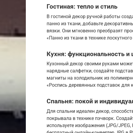
Гостиная: тепло и стиль
В гостиной декор ручной работы созд
панно из ткани, добавьте декоратив
вязки. Они мгновенно преобразят прос
«Панно из ткани в технике лоскутного
Кухня: функциональность и
Кухонный декор своими руками може
нарядные салфетки, создайте подстав
магниты на холодильник из полимерн
«Роспись деревянных подставок для к
Спальня: покой и индивидуа
Для спальни идеален декор, способс
покрывала в технике пэчворк. Создай
используете изображения (JPG/JPEG, P
бесплатный онлайн-конвертер JPG в 