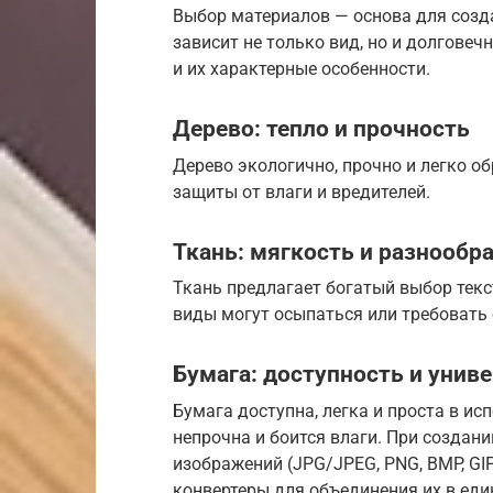
Выбор материалов — основа для созда
зависит не только вид, но и долгове
и их характерные особенности.
Дерево: тепло и прочность
Дерево экологично, прочно и легко о
защиты от влаги и вредителей.
Ткань: мягкость и разнообр
Ткань предлагает богатый выбор текс
виды могут осыпаться или требовать 
Бумага: доступность и унив
Бумага доступна, легка и проста в ис
непрочна и боится влаги. При создан
изображений (JPG/JPEG, PNG, BMP, GIF
конвертеры для объединения их в ед