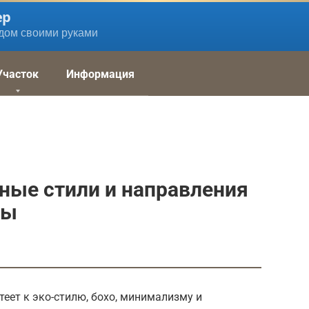
ер
дом своими руками
Участок
Информация
ные стили и направления
ты
теет к эко-стилю, бохо, минимализму и