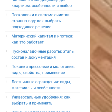
квартиры: особенности и выбор
Песколовки в системе очистки
сточных вод: как выбрать
подходящее решение
Материнский капитал и ипотека:
как это работает
Пусконаладочные работы: этапы,
состав и документация
Поковки прессовые и молотовые:
виды, свойства, применение
Лестничные ограждения: виды,
материалы и особенности
Универсальные удобрения: как
выбрать и применять