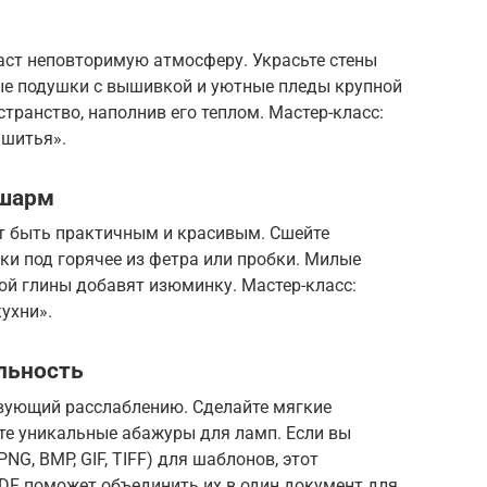
аст неповторимую атмосферу. Украсьте стены
ные подушки с вышивкой и уютные пледы крупной
транство, наполнив его теплом. Мастер-класс:
 шитья».
 шарм
т быть практичным и красивым. Сшейте
ки под горячее из фетра или пробки. Милые
ой глины добавят изюминку. Мастер-класс:
ухни».
льность
твующий расслаблению. Сделайте мягкие
те уникальные абажуры для ламп. Если вы
NG, BMP, GIF, TIFF) для шаблонов, этот
PDF поможет объединить их в один документ для