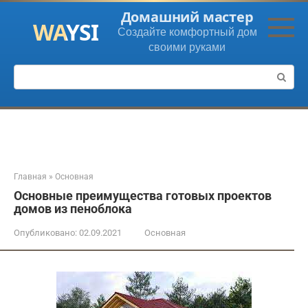
Перейти
Домашний мастер
к
Создайте комфортный дом
контенту
своими руками
Поиск:
Главная
»
Основная
Основные преимущества готовых проектов
домов из пеноблока
Опубликовано:
02.09.2021
Основная