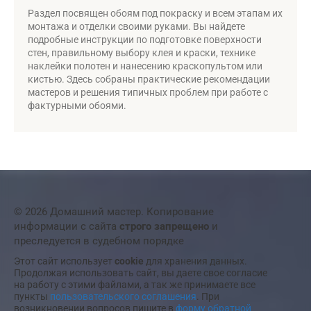
Раздел посвящен обоям под покраску и всем этапам их
монтажа и отделки своими руками. Вы найдете
подробные инструкции по подготовке поверхности
стен, правильному выбору клея и краски, технике
наклейки полотен и нанесению краскопультом или
кистью. Здесь собраны практические рекомендации
мастеров и решения типичных проблем при работе с
фактурными обоями.
© 2026 Домашний мастер. Копирование
информации с сайта
строго запрещено
и
преследуется в судебном порядке
Этот сайт использует
cookie
для хранения данных.
Продолжая использовать сайт, вы даете свое согласие
на работу с этими файлами, а так же принимаете все
пункты
пользовательского соглашения
. При
возникновении вопросов пишите в
форму обратной