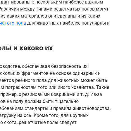
адаптированы к нескольким наиболее важным
 Различия между типами решетчатых полов могут
а из каких материалов они сделаны и из каких
чатого пола
для животных наиболее популярны и
олы и каково их
водстве, обеспечивая безопасность их
ескольких фрагментов на основе одинарных и
ментов реечного пола для животных может быть
 потребностям того или иного хозяйства. Такие
ример, с резиновыми ковриками и т. д. Из-за
ов на полу должна быть тщательно
ребованиям стандарты и правила животноводства,
грузку на ось. Кроме того, для крупных
о скота, решетчатые полы следует