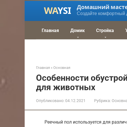
Перейти
Домашний маст
к
Создайте комфортный 
контенту
Главная
Домик
Стройка
Главная
»
Основная
Особенности обустрой
для животных
Опубликовано:
04.12.2021
Рубрика:
Основн
Реечный пол используется для различ