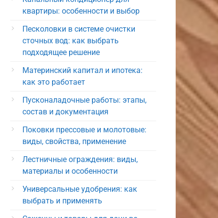
квартиры: особенности и выбор
Песколовки в системе очистки
сточных вод: как выбрать
подходящее решение
Материнский капитал и ипотека:
как это работает
Пусконаладочные работы: этапы,
состав и документация
Поковки прессовые и молотовые:
виды, свойства, применение
Лестничные ограждения: виды,
материалы и особенности
Универсальные удобрения: как
выбрать и применять