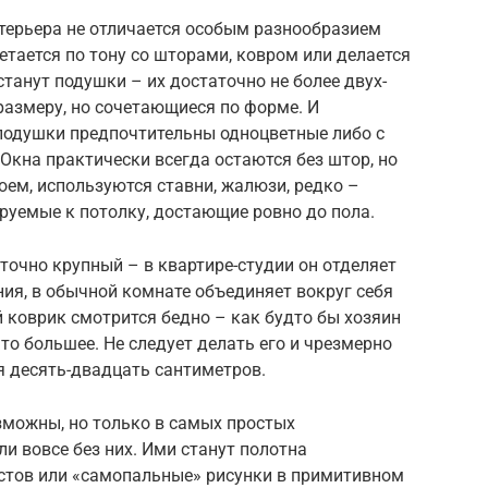
терьера не отличается особым разнообразием
етается по тону со шторами, ковром или делается
танут подушки – их достаточно не более двух-
размеру, но сочетающиеся по форме. И
е подушки предпочтительны одноцветные либо с
кна практически всегда остаются без штор, но
оем, используются ставни, жалюзи, редко –
руемые к потолку, достающие ровно до пола.
точно крупный – в квартире-студии он отделяет
ия, в обычной комнате объединяет вокруг себя
 коврик смотрится бедно – как будто бы хозяин
то большее. Не следует делать его и чрезмерно
я десять-двадцать сантиметров.
зможны, но только в самых простых
и вовсе без них. Ими станут полотна
истов или «самопальные» рисунки в примитивном