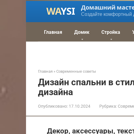
Перейти
Домашний маст
к
Создайте комфортный 
контенту
Главная
Домик
Стройка
Главная
»
Современные советы
Дизайн спальни в сти
дизайна
Опубликовано:
17.10.2024
Рубрика:
Соврем
Декор, аксессуары, текс