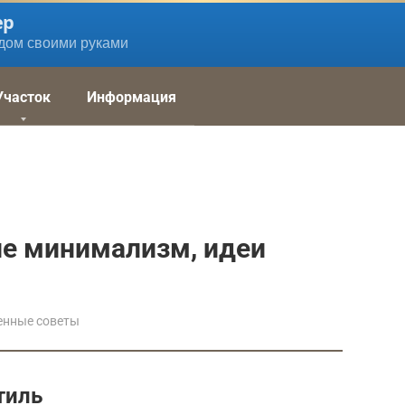
ер
дом своими руками
Участок
Информация
ле минимализм, идеи
енные советы
тиль