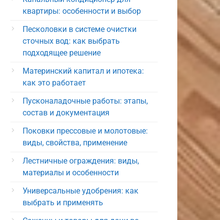
квартиры: особенности и выбор
Песколовки в системе очистки
сточных вод: как выбрать
подходящее решение
Материнский капитал и ипотека:
как это работает
Пусконаладочные работы: этапы,
состав и документация
Поковки прессовые и молотовые:
виды, свойства, применение
Лестничные ограждения: виды,
материалы и особенности
Универсальные удобрения: как
выбрать и применять