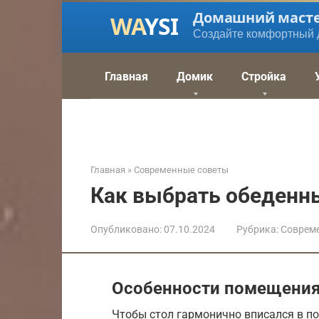
Перейти
Домашний маст
к
Создайте комфортный 
контенту
Главная
Домик
Стройка
Главная
»
Современные советы
Как выбрать обеденн
Опубликовано:
07.10.2024
Рубрика:
Соврем
Особенности помещени
Чтобы стол гармонично вписался в по