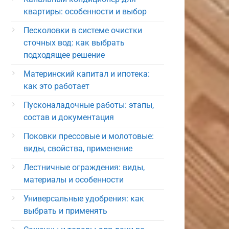
квартиры: особенности и выбор
Песколовки в системе очистки
сточных вод: как выбрать
подходящее решение
Материнский капитал и ипотека:
как это работает
Пусконаладочные работы: этапы,
состав и документация
Поковки прессовые и молотовые:
виды, свойства, применение
Лестничные ограждения: виды,
материалы и особенности
Универсальные удобрения: как
выбрать и применять