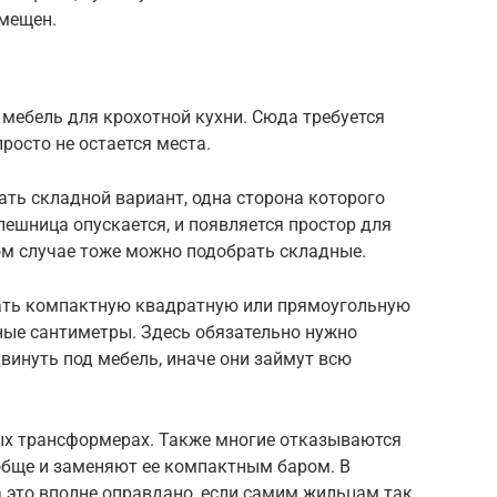
змещен.
мебель для крохотной кухни. Сюда требуется
просто не остается места.
ать складной вариант, одна сторона которого
лешница опускается, и появляется простор для
ом случае тоже можно подобрать складные.
рать компактную квадратную или прямоугольную
ные сантиметры. Здесь обязательно нужно
винуть под мебель, иначе они займут всю
ных трансформерах. Также многие отказываются
обще и заменяют ее компактным баром. В
 это вполне оправдано, если самим жильцам так