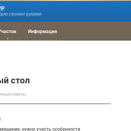
ер
дом своими руками
Участок
Информация
ый стол
енные советы
я
мещение, нужно учесть особенности