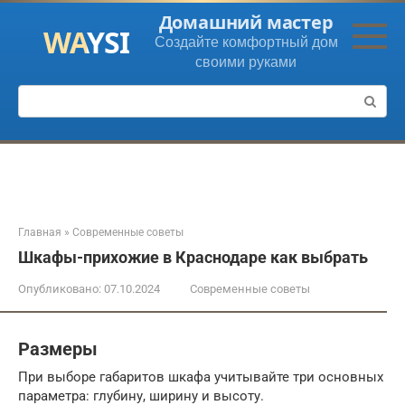
Перейти
Домашний мастер
к
Создайте комфортный дом
контенту
своими руками
Поиск:
Главная
»
Современные советы
Шкафы-прихожие в Краснодаре как выбрать
Опубликовано:
07.10.2024
Современные советы
Размеры
При выборе габаритов шкафа учитывайте три основных
параметра: глубину, ширину и высоту.