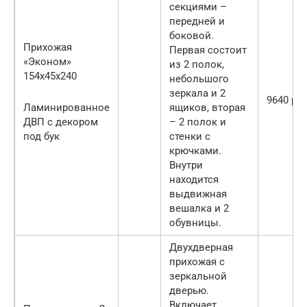
секциями –
передней и
боковой.
Прихожая
Первая состоит
«Эконом»
из 2 полок,
154х45х240
небольшого
зеркала и 2
9640 руб
Ламинированное
ящиков, вторая
ДВП с декором
– 2 полок и
под бук
стенки с
крючками.
Внутри
находится
выдвижная
вешалка и 2
обувницы.
Двухдверная
прихожая с
зеркальной
дверью.
Включает