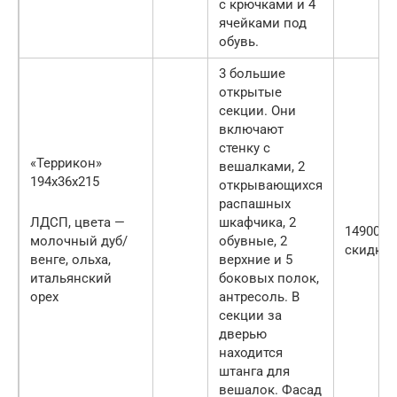
с крючками и 4
ячейками под
обувь.
3 большие
открытые
секции. Они
включают
стенку с
«Террикон»
вешалками, 2
194x36x215
открывающихся
распашных
ЛДСП, цвета —
шкафчика, 2
14900 (
молочный дуб/
обувные, 2
скидке) 
венге, ольха,
верхние и 5
итальянский
боковых полок,
орех
антресоль. В
секции за
дверью
находится
штанга для
вешалок. Фасад