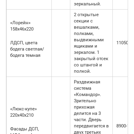
зеркальный.
2 открытые
секции с
«Лорейн»
вешалками,
158х46х220
полками,
выдвижными
ЛДСП, цвета
11050 ру
ящиками и
бодега светлая/
зеркалом. 1
бодега темная
закрытый отсек
со штангой и
полкой.
Раздвижная
система
«Командор».
Зрительно
прихожая
«Люкс-купе»
делится на 3
220х40х210
части. Дверь
передвигается в
8900-146
Фасады ДСП,
двух третьих