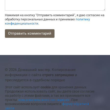
Нажимая на кнопку "Отправить комментарий", я даю согласие на
обработку персональных данных и принимаю
политику
конфиденциальности
.
© 2026 Домашний мастер. Копирование
информации с сайта
строго запрещено
и
преследуется в судебном порядке
Этот сайт использует
cookie
для хранения данных.
Продолжая использовать сайт, вы даете свое согласие
на работу с этими файлами, а так же принимаете все
пункты
пользовательского соглашения
. При
возникновении вопросов пишите в
форму обратной
связи
.