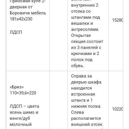
Прихожая купе 2-
внутренних 2
дверная от
отсека со
Боровичи мебель
штангами под
181x42x230
15280 ру
вешалки и
антресолями.
ЛДСП
Открытая
секция состоит
из 3 панелей с
крючками и 2
полок под
обувь.
Справа за
дверью шкафа
«Бриз»
находится
110×39,6×220
встроенная
штанга и 1
ЛДСП – цвета
нижняя полка.
10220 ру
ясень шимо и
Слева
венге/дуб
располагается
молочный
внешний отсек