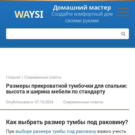
Перейти
Домашний мастер
к
Создайте комфортный дом
контенту
своими руками
Поиск:
Главная
»
Современные советы
Размеры прикроватной тумбочки для спальни:
высота и ширина мебели по стандарту
Опубликовано:
07.10.2024
Современные советы
Как выбрать размер тумбы под раковину?
При
выборе размера тумбы под раковину
важно учесть