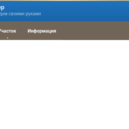
ер
дом своими руками
Участок
Информация