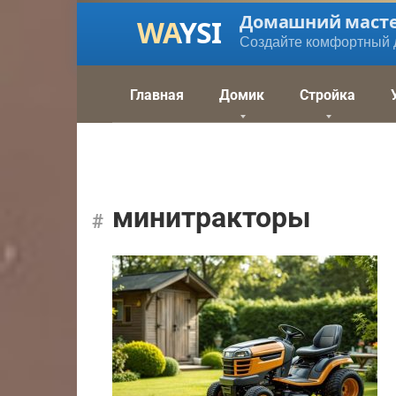
Перейти
Домашний маст
к
Создайте комфортный 
контенту
Главная
Домик
Стройка
минитракторы