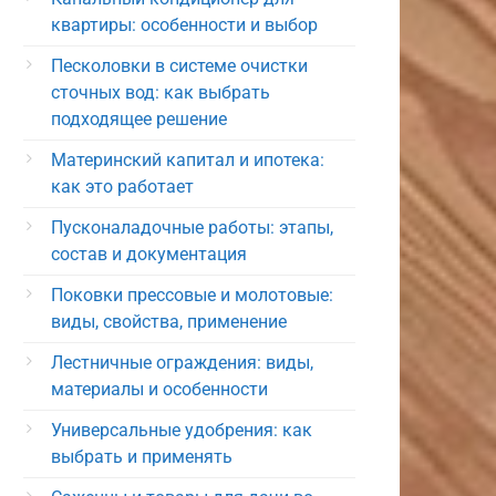
квартиры: особенности и выбор
Песколовки в системе очистки
сточных вод: как выбрать
подходящее решение
Материнский капитал и ипотека:
как это работает
Пусконаладочные работы: этапы,
состав и документация
Поковки прессовые и молотовые:
виды, свойства, применение
Лестничные ограждения: виды,
материалы и особенности
Универсальные удобрения: как
выбрать и применять