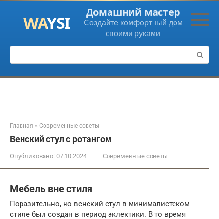
Перейти
Домашний мастер
к
Создайте комфортный дом
контенту
своими руками
Поиск:
Главная
»
Современные советы
Венский стул с ротангом
Опубликовано:
07.10.2024
Современные советы
Мебель вне стиля
Поразительно, но венский стул в минималистском
стиле был создан в период эклектики. В то время