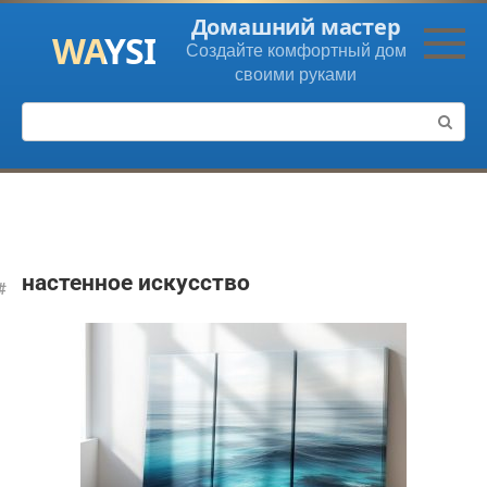
Перейти
Домашний мастер
к
Создайте комфортный дом
контенту
своими руками
Поиск:
настенное искусство