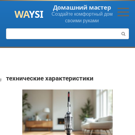
Перейти
Домашний мастер
к
Создайте комфортный дом
контенту
своими руками
Поиск:
технические характеристики