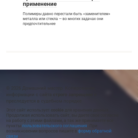
применение
Полимеры давно перестали быть «заменителем»
металла или стекла — во многих задачах они
предпочтительнее
© 2026 Домашний мастер. Копирование
информации с сайта
строго запрещено
и
преследуется в судебном порядке
Этот сайт использует
cookie
для хранения данных.
Продолжая использовать сайт, вы даете свое согласие
на работу с этими файлами, а так же принимаете все
пункты
пользовательского соглашения
. При
возникновении вопросов пишите в
форму обратной
связи
.