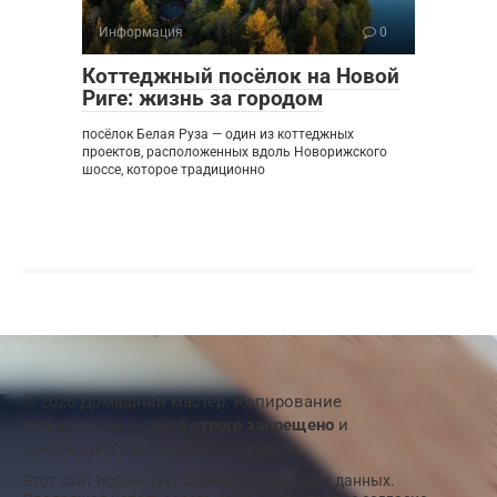
Информация
0
Коттеджный посёлок на Новой
Риге: жизнь за городом
посёлок Белая Руза — один из коттеджных
проектов, расположенных вдоль Новорижского
шоссе, которое традиционно
© 2026 Домашний мастер. Копирование
информации с сайта
строго запрещено
и
преследуется в судебном порядке
Этот сайт использует
cookie
для хранения данных.