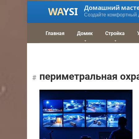
Перейти
Домашний маст
к
Создайте комфортный 
контенту
Главная
Домик
Стройка
периметральная охр