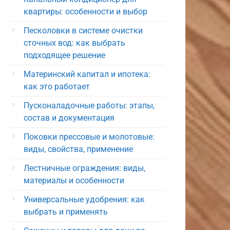
квартиры: особенности и выбор
Песколовки в системе очистки
сточных вод: как выбрать
подходящее решение
Материнский капитал и ипотека:
как это работает
Пусконаладочные работы: этапы,
состав и документация
Поковки прессовые и молотовые:
виды, свойства, применение
Лестничные ограждения: виды,
материалы и особенности
Универсальные удобрения: как
выбрать и применять