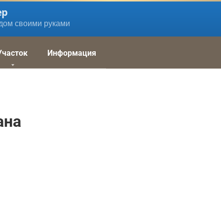
ер
дом своими руками
Участок
Информация
ана