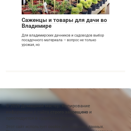
Информация
0
Саженцы и товары для дачи во
Владимире
Для владимирских дачников и садоводов выбор
посадочного материала — вопрос не только
урожая, но
© 2026 Домашний мастер. Копирование
информации с сайта
строго запрещено
и
преследуется в судебном порядке
Этот сайт использует
cookie
для хранения данных.