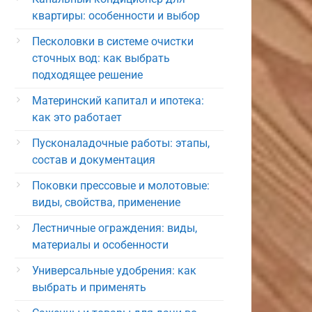
квартиры: особенности и выбор
Песколовки в системе очистки
сточных вод: как выбрать
подходящее решение
Материнский капитал и ипотека:
как это работает
Пусконаладочные работы: этапы,
состав и документация
Поковки прессовые и молотовые:
виды, свойства, применение
Лестничные ограждения: виды,
материалы и особенности
Универсальные удобрения: как
выбрать и применять