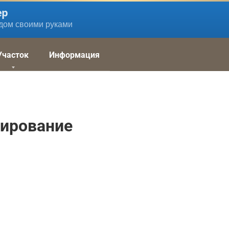
ер
дом своими руками
Участок
Информация
тирование