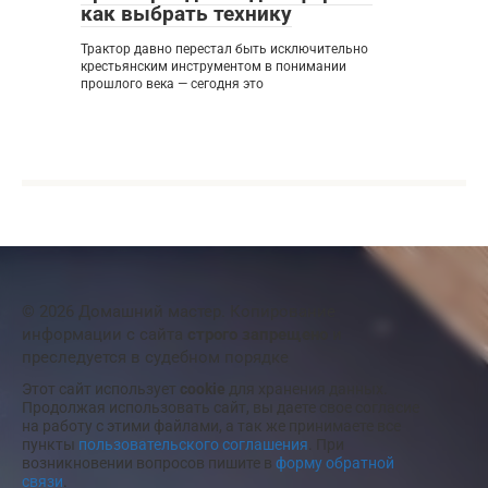
как выбрать технику
Трактор давно перестал быть исключительно
крестьянским инструментом в понимании
прошлого века — сегодня это
© 2026 Домашний мастер. Копирование
информации с сайта
строго запрещено
и
преследуется в судебном порядке
Этот сайт использует
cookie
для хранения данных.
Продолжая использовать сайт, вы даете свое согласие
на работу с этими файлами, а так же принимаете все
пункты
пользовательского соглашения
. При
возникновении вопросов пишите в
форму обратной
связи
.