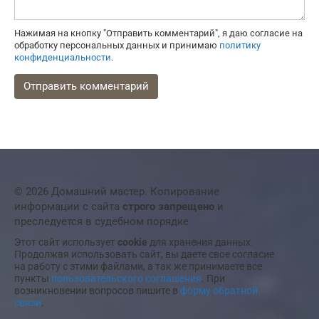
Нажимая на кнопку "Отправить комментарий", я даю согласие на
обработку персональных данных и принимаю
политику
конфиденциальности
.
© 2026 Домашний мастер. Копирование
информации с сайта
строго запрещено
и
преследуется в судебном порядке
Этот сайт использует
cookie
для хранения данных.
Продолжая использовать сайт, вы даете свое согласие
на работу с этими файлами, а так же принимаете все
пункты
пользовательского соглашения
. При
возникновении вопросов пишите в
форму обратной
связи
.