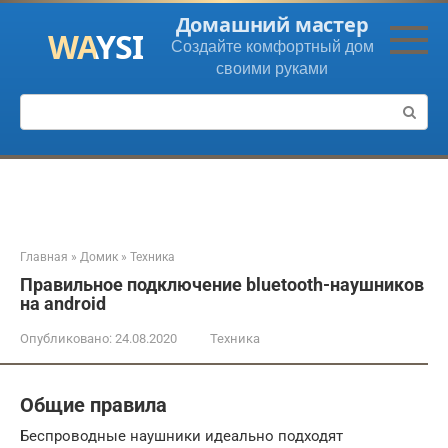
Перейти
Домашний мастер
к
Создайте комфортный дом
контенту
своими руками
Поиск:
Главная
»
Домик
»
Техника
Правильное подключение bluetooth-наушников
на android
Опубликовано:
24.08.2020
Техника
Общие правила
Беспроводные наушники идеально подходят