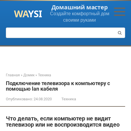
Перейти
Домашний мастер
к
Создайте комфортный дом
контенту
своими руками
Поиск:
Главная
»
Домик
»
Техника
Подключение телевизора к компьютеру с
помощью lan кабеля
Опубликовано:
24.08.2020
Техника
Что делать, если компьютер не видит
телевизор или не воспроизводится видео