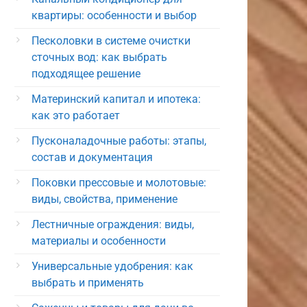
квартиры: особенности и выбор
Песколовки в системе очистки
сточных вод: как выбрать
подходящее решение
Материнский капитал и ипотека:
как это работает
Пусконаладочные работы: этапы,
состав и документация
Поковки прессовые и молотовые:
виды, свойства, применение
Лестничные ограждения: виды,
материалы и особенности
Универсальные удобрения: как
выбрать и применять