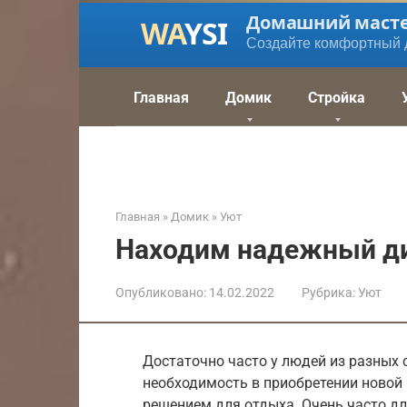
Перейти
Домашний маст
к
Создайте комфортный 
контенту
Главная
Домик
Стройка
Главная
»
Домик
»
Уют
Находим надежный ди
Опубликовано:
14.02.2022
Рубрика:
Уют
Достаточно часто у людей из разных 
необходимость в приобретении новой
решением для отдыха. Очень часто д