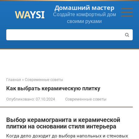
Перейти
Домашний мастер
к
Создайте комфортный дом
контенту
своими руками
Поиск:
Главная
»
Современные советы
Как выбрать керамическую плитку
Опубликовано:
07.10.2024
Современные советы
Выбор керамогранита и керамической
плитки на основании стиля интерьера
Когда дело доходит до выбора напольных и стеновых