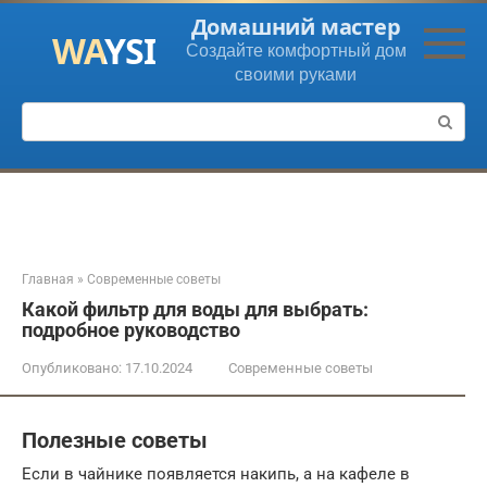
Перейти
Домашний мастер
к
Создайте комфортный дом
контенту
своими руками
Поиск:
Главная
»
Современные советы
Какой фильтр для воды для выбрать:
подробное руководство
Опубликовано:
17.10.2024
Современные советы
Полезные советы
Если в чайнике появляется накипь, а на кафеле в