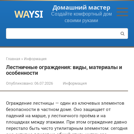
Перейти
Домашний мастер
к
Создайте комфортный дом
контенту
своими руками
Поиск:
Главная
»
Информация
Лестничные ограждения: виды, материалы и
особенности
Опубликовано:
06.07.2026
Информация
Ограждение лестницы — один из ключевых элементов
безопасности в частном доме. Оно защищает от
падений на марше, у лестничного проёма и на
площадках между этажами. При этом ограждение давно
перестало быть чисто утилитарным элементом: сегодня