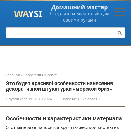
Перейти
Домашний мастер
к
Создайте комфортный дом
контенту
своими руками
Поиск:
Главная
»
Современные советы
Это будет красиво! особенности нанесения
декоративной штукатурки «морской бриз»
Опубликовано:
07.10.2024
Современные советы
Особенности и характеристики материала
Этот материал наносится вручную жёсткой кистью из