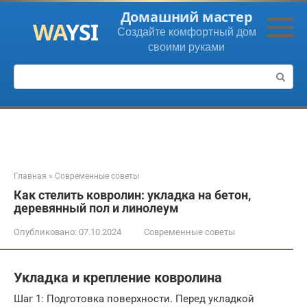
Перейти
Домашний мастер
к
Создайте комфортный дом
контенту
своими руками
Поиск:
Главная
»
Современные советы
Как стелить ковролин: укладка на бетон,
деревянный пол и линолеум
Опубликовано:
07.10.2024
Современные советы
Укладка и крепление ковролина
Шаг 1: Подготовка поверхности. Перед укладкой